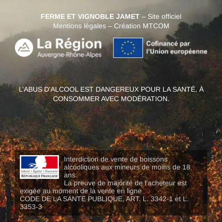
FERME ET VIGNOBLE JAMET
– Site officiel
Mentions légales
–
Création MTCOM
L’ABUS D’ALCOOL EST DANGEREUX POUR LA SANTÉ, À
CONSOMMER AVEC MODÉRATION.
Interdiction de vente de boissons
alcooliques aux mineurs de moins de 18
ans.
La preuve de majorité de l'acheteur est
exigée au moment de la vente en ligne
CODE DE LA SANTE PUBLIQUE, ART. L. 3342-1 et L.
3353-3