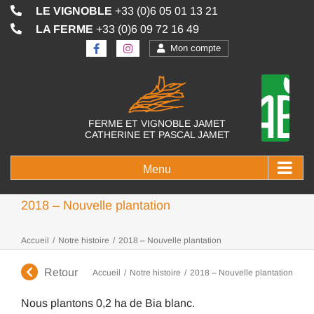
Passer
LE VIGNOBLE
+33 (0)6 05 01 13 21
au
LA FERME
+33 (0)6 09 72 16 49
contenu
Mon compte
FERME ET VIGNOBLE JAMET
CATHERINE ET PASCAL JAMET
2018 – Nouvelle plantation
Accueil
/
Notre histoire
/
2018 – Nouvelle plantation
Retour
Accueil
/
Notre histoire
/
2018 – Nouvelle plantation
Nous plantons 0,2 ha de Bia blanc.