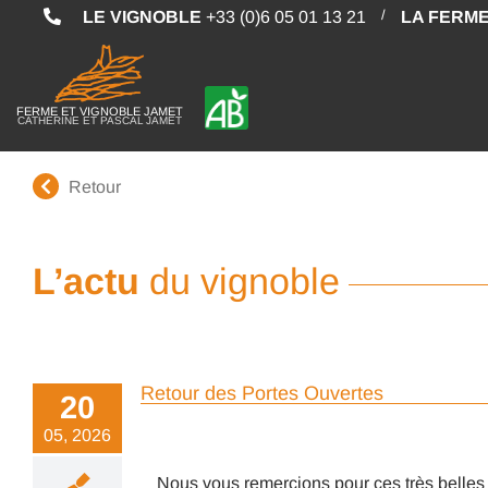
Passer
/
LE VIGNOBLE
+33 (0)6 05 01 13 21
LA FERM
au
contenu
FERME ET VIGNOBLE JAMET
CATHERINE ET PASCAL JAMET
Retour
L’actu
du vignoble
Retour des Portes Ouvertes
20
05, 2026
Nous vous remercions pour ces très belles