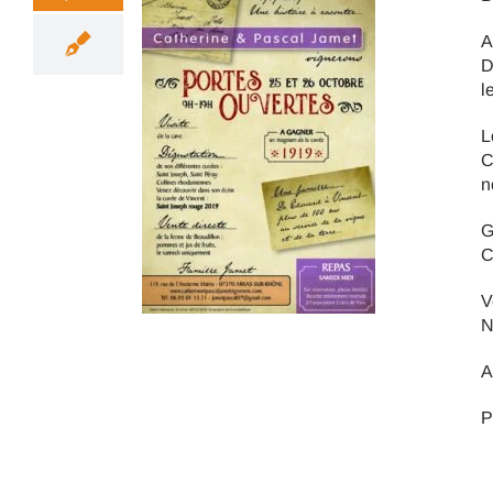
A
D
l
L
C
n
G
C
V
N
A
P