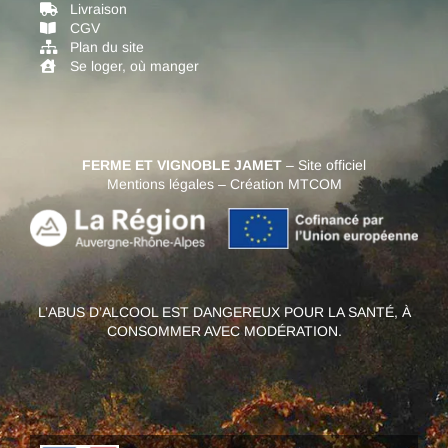
Livraison
CGV
Plan du site
Se loger, où manger
FERME ET VIGNOBLE JAMET
– Site officiel
Mentions légales
–
Création MTCOM
L’ABUS D’ALCOOL EST DANGEREUX POUR LA SANTÉ, À
CONSOMMER AVEC MODÉRATION.