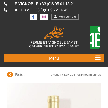
Passer
LE VIGNOBLE
+33 (0)6 05 01 13 21
au
LA FERME
+33 (0)6 09 72 16 49
contenu
Mon compte
FERME ET VIGNOBLE JAMET
CATHERINE ET PASCAL JAMET
Retour
Accueil
/
IGP Collines Rhodaniennes