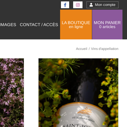
Mon compte
LA BOUTIQUE
MON PANIER
 IMAGES
CONTACT / ACCÈS
en ligne
0 articles
Accueil
/
Vins d'appellation