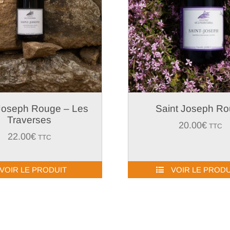
Joseph Rouge – Les
Saint Joseph R
Traverses
20.00
€
TTC
22.00
€
TTC
VOIR LE PRODUIT
VOIR LE PRODU