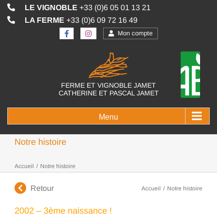
Passer
LE VIGNOBLE
+33 (0)6 05 01 13 21
au
LA FERME
+33 (0)6 09 72 16 49
contenu
Mon compte
FERME ET VIGNOBLE JAMET
CATHERINE ET PASCAL JAMET
Notre histoire
Accueil
/
Notre histoire
Retour
Accueil
/
Notre histoire
2002 – 3ème naissance !