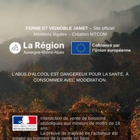
FERME ET VIGNOBLE JAMET
– Site officiel
Mentions légales
–
Création MTCOM
L’ABUS D’ALCOOL EST DANGEREUX POUR LA SANTÉ, À
CONSOMMER AVEC MODÉRATION.
Interdiction de vente de boissons
alcooliques aux mineurs de moins de 18
ans.
La preuve de majorité de l'acheteur est
exigée au moment de la vente en ligne