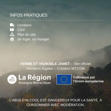
INFOS PRATIQUES
Livraison
CGV
Plan du site
Se loger, où manger
FERME ET VIGNOBLE JAMET
– Site officiel
Mentions légales
–
Création MTCOM
L’ABUS D’ALCOOL EST DANGEREUX POUR LA SANTÉ, À
CONSOMMER AVEC MODÉRATION.