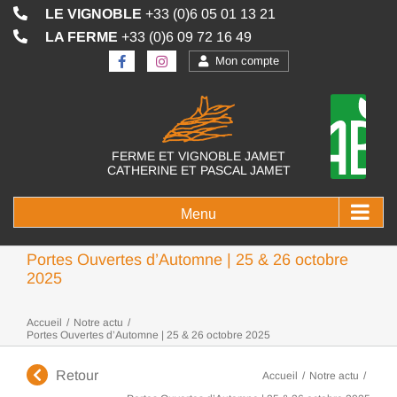
Passer
LE VIGNOBLE
+33 (0)6 05 01 13 21
au
LA FERME
+33 (0)6 09 72 16 49
contenu
Mon compte
FERME ET VIGNOBLE JAMET
CATHERINE ET PASCAL JAMET
Portes Ouvertes d’Automne | 25 & 26 octobre
2025
Accueil
/
Notre actu
/
Portes Ouvertes d’Automne | 25 & 26 octobre 2025
Retour
Accueil
/
Notre actu
/